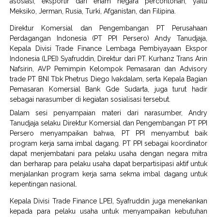
asosiasi, eksportir dari enam negara percontohan, yaitu
Meksiko, Jerman, Rusia, Turki, Afganistan, dan Filipina.
Direktur Komersial dan Pengembangan PT Perusahaan
Perdagangan Indonesia (PT PPI Persero) Andy Tanudjaja,
Kepala Divisi Trade Finance Lembaga Pembiyayaan Ekspor
Indonesia (LPEI) Syafruddin, Direktur dari PT. Kurhanz Trans Arin
Nafsirin, AVP Pemimpin Kelompok Pemasaran dan Advisory
trade PT BNI Tbk Phetrus Diego Ivakdalam, serta Kepala Bagian
Pemasaran Komersial Bank Gde Sudarta, juga turut hadir
sebagai narasumber di kegiatan sosialisasi tersebut.
Dalam sesi penyampaian materi dari narasumber, Andry
Tanudjaja selaku Direktur Komersial dan Pengembangan PT PPI
Persero menyampaikan bahwa, PT PPI menyambut baik
program kerja sama imbal dagang. PT PPI sebagai koordinator
dapat menjembatani para pelaku usaha dengan negara mitra
dan berharap para pelaku usaha dapat berpartisipasi aktif untuk
menjalankan program kerja sama sekma imbal dagang untuk
kepentingan nasional.
Kepala Divisi Trade Finance LPEI, Syafruddin juga menekankan
kepada para pelaku usaha untuk menyampaikan kebutuhan