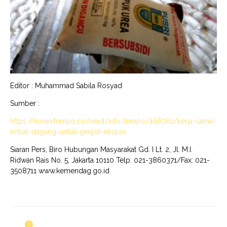
Editor : Muhammad Sabila Rosyad
Sumber :
https://koran.tempo.co/read/info-tempo/466761/kerja-sama-
imbal-dagang-untuk-genjot-ekspor
Siaran Pers, Biro Hubungan Masyarakat Gd. I Lt. 2, Jl. M.I.
Ridwan Rais No. 5, Jakarta 10110 Telp: 021-3860371/Fax: 021-
3508711 www.kemendag.go.id
0